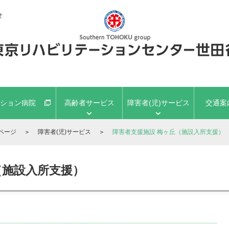
せ
ション病院
高齢者サービス
障害者(児)サービス
交通案
ページ
＞
障害者(児)サービス
＞
障害者支援施設 梅ヶ丘（施設入所支援）
（施設入所支援）