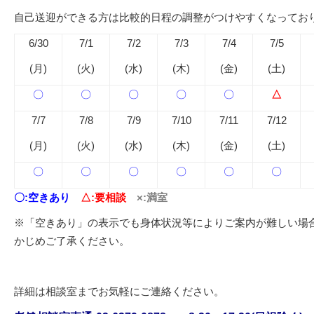
自己送迎ができる方は比較的日程の調整がつけやすくなってお
6/30
7/1
7/2
7/3
7/4
7/5
(月)
(火)
(水)
(木)
(金)
(土)
〇
〇
〇
〇
〇
△
7/7
7/8
7/9
7/10
7/11
7/12
(月)
(火)
(水)
(木)
(金)
(土)
〇
〇
〇
〇
〇
〇
〇:空きあり
△:要相談
×:満室
※「空きあり」の表示でも身体状況等によりご案内が難しい場
かじめご了承ください。
詳細は相談室までお気軽にご連絡ください。