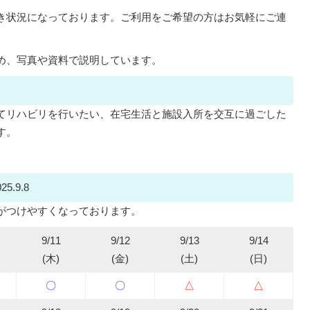
き状況になっております。ご利用をご希望の方はお気軽にご連
め、写真や資料で説明しています。
てリハビリを行いたい、在宅生活と施設入所を交互に過ごした
す。
。
.9.8
がつけやすくなっております。
9/11
9/12
9/13
9/14
(木)
(金)
(土)
(日)
〇
〇
△
△