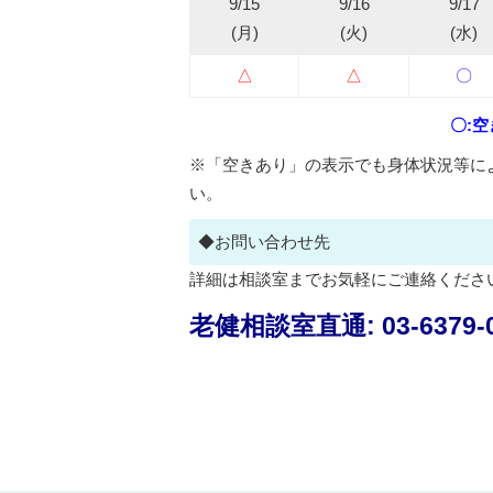
9/15
9/16
9/17
(月)
(火)
(水)
△
△
〇
〇:
※「空きあり」の表示でも身体状況等に
い。
◆お問い合わせ先
詳細は相談室までお気軽にご連絡くださ
老健相談室直通: 03-6379-