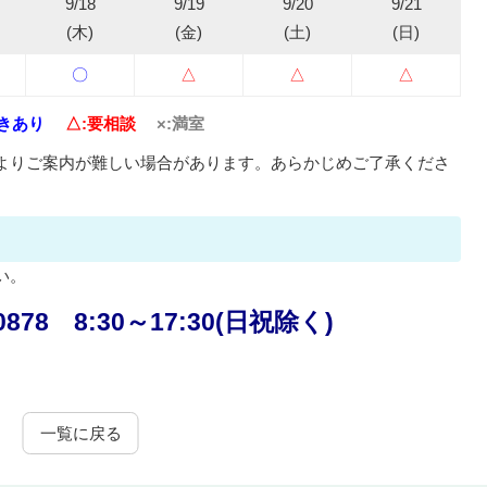
9/18
9/19
9/20
9/21
(木)
(金)
(土)
(日)
〇
△
△
△
空きあり
△:要相談
×:満室
よりご案内が難しい場合があります。あらかじめご了承くださ
い。
0878 8:30～17:30(日祝除く)
一覧に戻る