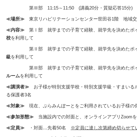
第Ⅲ部 11:15～11:50 (講義20分・質疑応答15分)
≪場所≫
東京リハビリテーションセンター世田谷1階 地域交
≪内容≫
第Ⅰ部 就学までの子育て経験、就学先を決めたポ
校
を利用して
第Ⅱ部 就学までの子育て経験、就学先を決めたポイ
級
を利用して
第Ⅲ部 就学までの子育て経験、就学先を決めたポイ
ルーム
を利用して
≪講演者≫
お子様が特別支援学校・特別支援学級・すまいる
る保護者3名
≪対象≫
現在、ぷらみんぽーとをご利用されているお子様の
≪参加形態≫
当施設内での対面と、オンラインアプリZoom
≪定員≫
・対面…先着50名
※定員に達し次第締め切らせて